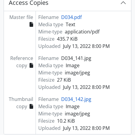
Access Copies
Master file
Filename
D034.pdf
Media type
Text
Mime-type
application/pdf
Filesize
435.7 KiB
Uploaded
July 13, 2022 8:00 PM
Reference
Filename
D034_141.jpg
copy
Media type
Image
Mime-type
image/jpeg
Filesize
27 KiB
Uploaded
July 13, 2022 8:00 PM
Thumbnail
Filename
D034_142.jpg
copy
Media type
Image
Mime-type
image/jpeg
Filesize
10.2 KiB
Uploaded
July 13, 2022 8:00 PM