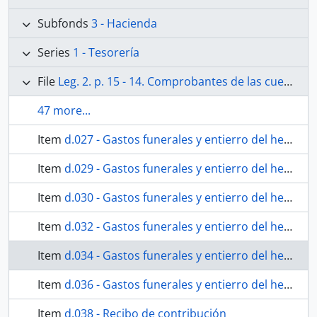
Subfonds
3 - Hacienda
Series
1 - Tesorería
File
Leg. 2. p. 15 - 14. Comprobantes de las cuentas generales de Abril de 1847 a 31 de Marzo de 1851. Sentadas en el libro 1º. Existe además una cuenta total en la carpeta respectiva. No existen comprobantes de las cuentas generales de 1º de Abril 51 al 30 de Marzo 1853, sentadas en el libro 1º. Existe en carpeta, de gastos de culto, cuenta de 1847 al 51.
47 more...
Item
d.027 - Gastos funerales y entierro del hermano y Presbíero Guillermo Moreno y Galindo.
Item
d.029 - Gastos funerales y entierro del hermano José Francisco Rubio.
Item
d.030 - Gastos funerales y entierro del hermano José Francisco Rubio.
Item
d.032 - Gastos funerales y entierro del hermano José Francisco Rubio.
Item
d.034 - Gastos funerales y entierro del hermano José Francisco Rubio.
Item
d.036 - Gastos funerales y entierro del hermano José Francisco Rubio.
Item
d.038 - Recibo de contribución