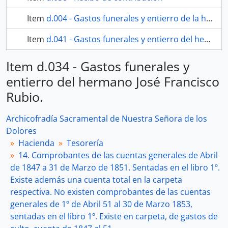
Item
d.004 - Gastos funerales y entierro de la hermana Ana María Fernández.
Item
d.041 - Gastos funerales y entierro del hermano José Joaquín Navarro
118 more...
Item d.034 - Gastos funerales y
entierro del hermano José Francisco
Rubio.
Archicofradía Sacramental de Nuestra Señora de los
Dolores
Hacienda
Tesorería
14. Comprobantes de las cuentas generales de Abril
de 1847 a 31 de Marzo de 1851. Sentadas en el libro 1º.
Existe además una cuenta total en la carpeta
respectiva. No existen comprobantes de las cuentas
generales de 1º de Abril 51 al 30 de Marzo 1853,
sentadas en el libro 1º. Existe en carpeta, de gastos de