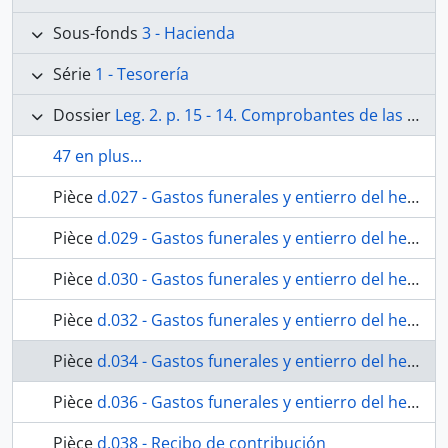
Sous-fonds
3 - Hacienda
Série
1 - Tesorería
Dossier
Leg. 2. p. 15 - 14. Comprobantes de las cuentas generales de Abril de 1847 a 31 de Marzo de 1851. Sentadas en el libro 1º. Existe además una cuenta total en la carpeta respectiva. No existen comprobantes de las cuentas generales de 1º de Abril 51 al 30 de Marzo 1853, sentadas en el libro 1º. Existe en carpeta, de gastos de culto, cuenta de 1847 al 51.
47 en plus...
Pièce
d.027 - Gastos funerales y entierro del hermano y Presbíero Guillermo Moreno y Galindo.
Pièce
d.029 - Gastos funerales y entierro del hermano José Francisco Rubio.
Pièce
d.030 - Gastos funerales y entierro del hermano José Francisco Rubio.
Pièce
d.032 - Gastos funerales y entierro del hermano José Francisco Rubio.
Pièce
d.034 - Gastos funerales y entierro del hermano José Francisco Rubio.
Pièce
d.036 - Gastos funerales y entierro del hermano José Francisco Rubio.
Pièce
d.038 - Recibo de contribución