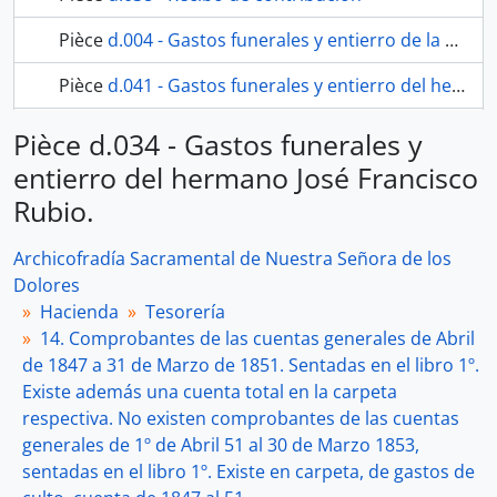
Pièce
d.004 - Gastos funerales y entierro de la hermana Ana María Fernández.
Pièce
d.041 - Gastos funerales y entierro del hermano José Joaquín Navarro
118 en plus...
Pièce d.034 - Gastos funerales y
entierro del hermano José Francisco
Rubio.
Archicofradía Sacramental de Nuestra Señora de los
Dolores
Hacienda
Tesorería
14. Comprobantes de las cuentas generales de Abril
de 1847 a 31 de Marzo de 1851. Sentadas en el libro 1º.
Existe además una cuenta total en la carpeta
respectiva. No existen comprobantes de las cuentas
generales de 1º de Abril 51 al 30 de Marzo 1853,
sentadas en el libro 1º. Existe en carpeta, de gastos de